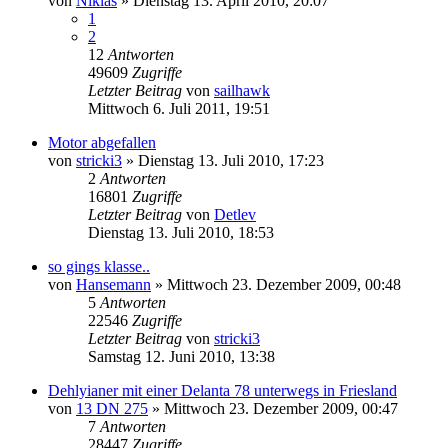
von
Niklas
»
Dienstag 13. April 2010, 20:07
1
2
12
Antworten
49609
Zugriffe
Letzter Beitrag
von
sailhawk
Mittwoch 6. Juli 2011, 19:51
Motor abgefallen
von
stricki3
»
Dienstag 13. Juli 2010, 17:23
2
Antworten
16801
Zugriffe
Letzter Beitrag
von
Detlev
Dienstag 13. Juli 2010, 18:53
so gings klasse..
von
Hansemann
»
Mittwoch 23. Dezember 2009, 00:48
5
Antworten
22546
Zugriffe
Letzter Beitrag
von
stricki3
Samstag 12. Juni 2010, 13:38
Dehlyianer mit einer Delanta 78 unterwegs in Friesland
von
13 DN 275
»
Mittwoch 23. Dezember 2009, 00:47
7
Antworten
28447
Zugriffe