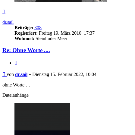
Nach
oben
dr.sail
Beiträge:
308
Registriert:
Freitag 19. März 2010, 17:37
Wohnort:
Steinhuder Meer
Re: Ohne Worte ....
Zitieren
Beitrag
von
dr.sail
»
Dienstag 15. Februar 2022, 10:04
ohne Worte …
Dateianhänge