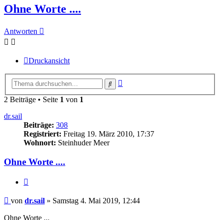
Ohne Worte ....
Antworten
Druckansicht
Erweiterte
Suche
Suche
2 Beiträge • Seite
1
von
1
dr.sail
Beiträge:
308
Registriert:
Freitag 19. März 2010, 17:37
Wohnort:
Steinhuder Meer
Ohne Worte ....
Zitieren
Beitrag
von
dr.sail
»
Samstag 4. Mai 2019, 12:44
Ohne Worte ...